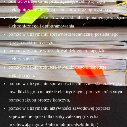
pomoc w uzyskaniu prawa jazdy,
●zakup sprzętu
elektronicznego lub jego elementów oraz oprogramowania,
dofinansowania szkoleń w zakresie obsługi nabytego sprzętu
elektronicznego i oprogramowania,
pomoc w utrzymaniu sprawności technicznej posiadanego
sprzętu elektronicznego,
pomoc w zakupie wózka inwalidzkiego o napędzie
elektrycznym,
pomoc w zakupie skutera inwalidzkiego o napędzie
elektrycznym,
pomoc w utrzymaniu sprawności technicznej skutera/wózka
inwalidzkiego o napędzie elektrycznym, protezy kończyny
●
pomoc zakupu protezy kończyn,
pomoc w utrzymaniu aktywności zawodowej poprzez
zapewnienie opieki dla osoby zależnej (dziecka
przebywającego w żłobku lub przedszkolu itp.)