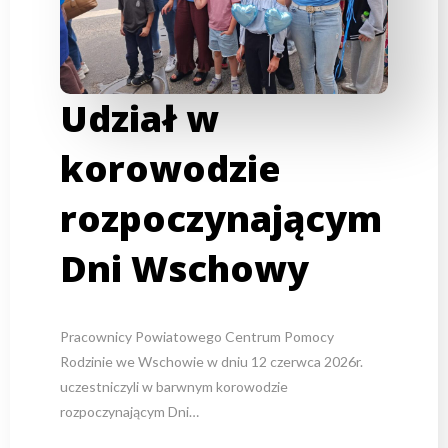
Udział w
korowodzie
rozpoczynającym
Dni Wschowy
Pracownicy Powiatowego Centrum Pomocy
Rodzinie we Wschowie w dniu 12 czerwca 2026r.
uczestniczyli w barwnym korowodzie
rozpoczynającym Dni…