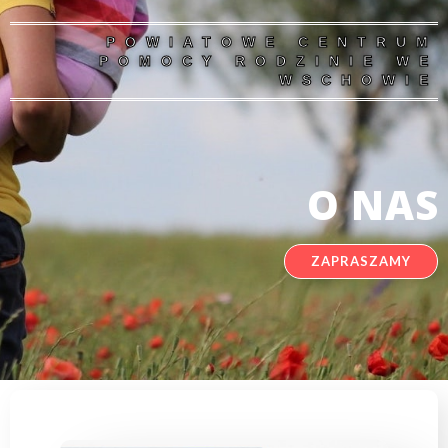
POWIATOWE CENTRUM
POMOCY RODZINIE WE
WSCHOWIE
O NAS
ZAPRASZAMY