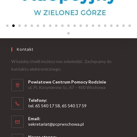
Kontakt
W każdej chwili możesz nas odwiedzić. Zachęcamy do
kontaktu elektronicznego.
Powiatowe Centrum Pomocy Rodzinie
ul. Pl. Kosynierów 1c, 67 – 400 Wschowa
Telefony:
tel. 65 540 17 58, 65 540 17 59
Email:
sekretariat@pcprwschowa.pl
Nasza strona: