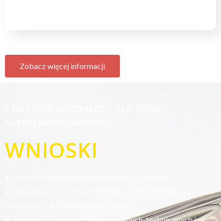
Zobacz więcej informacji
CENTRUM INFORMACJI DLA OSÓB
NIEPEŁNOSPRAWNYCH
WNIOSKI
uczestnictwo w turnusach rehabilitacyjnych,
●
zaopatrzenie w sprzęt rehabilitacyjny, przedmioty
●
ortopedyczne i środki pomocnicze,
likwidacja barier architektonicznych, technicznych i w
●