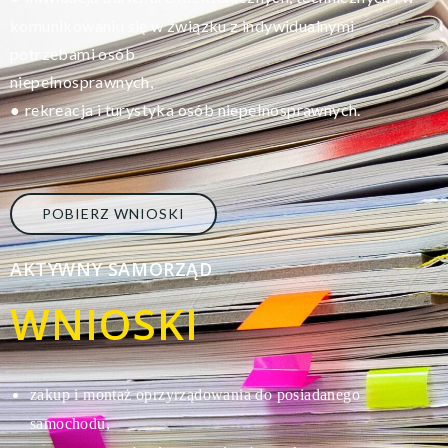
komunikowaniu się w związku z indywidualnymi
potrzebami osób
niepełnosprawnych,
rekreacja i turystyka osób niepełnosprawnych.
●
POBIERZ WNIOSKI
AKTYWNY SAMORZĄD
WNIOSKI
zakup i montaż oprzyrządowania do posiadanego
s
amochodu,