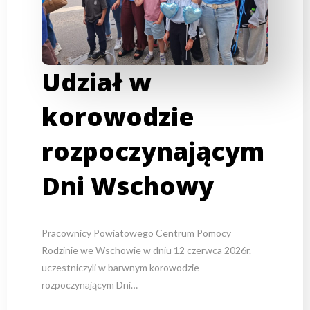
Udział w
korowodzie
rozpoczynającym
Dni Wschowy
Pracownicy Powiatowego Centrum Pomocy
Rodzinie we Wschowie w dniu 12 czerwca 2026r.
uczestniczyli w barwnym korowodzie
rozpoczynającym Dni…