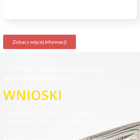
Zobacz więcej informacji
CENTRUM INFORMACJI DLA OSÓB
NIEPEŁNOSPRAWNYCH
WNIOSKI
uczestnictwo w turnusach rehabilitacyjnych,
●
zaopatrzenie w sprzęt rehabilitacyjny, przedmioty
●
ortopedyczne i środki pomocnicze,
likwidacja barier architektonicznych, technicznych i w
●