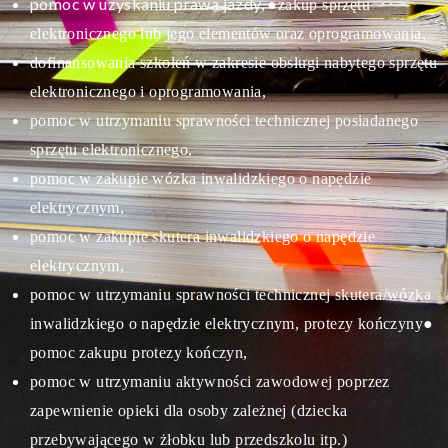
pomoc w uzyskaniu prawa jazdy,
●zakup sprzętu
elektronicznego lub jego elementów oraz oprogramowania,
dofinansowania szkoleń w zakresie obsługi nabytego sprzętu
elektronicznego i oprogramowania,
pomoc w utrzymaniu sprawności technicznej posiadanego
sprzętu elektronicznego,
pomoc w zakupie wózka inwalidzkiego o napędzie
elektrycznym,
pomoc w zakupie skutera inwalidzkiego o napędzie
elektrycznym,
pomoc w utrzymaniu sprawności technicznej skutera/wózka
inwalidzkiego o napędzie elektrycznym, protezy kończyny
●
pomoc zakupu protezy kończyn,
pomoc w utrzymaniu aktywności zawodowej poprzez
zapewnienie opieki dla osoby zależnej (dziecka
przebywającego w żłobku lub przedszkolu itp.)