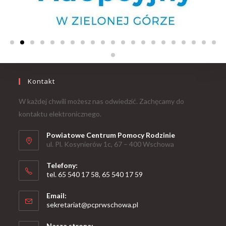
Kontakt
W każdej chwili możesz nas odwiedzić. Zachęcamy do
kontaktu elektronicznego.
Powiatowe Centrum Pomocy Rodzinie
ul. Pl. Kosynierów 1c, 67 – 400 Wschowa
Telefony:
tel. 65 540 17 58, 65 540 17 59
Email:
sekretariat@pcprwschowa.pl
Nasza strona: