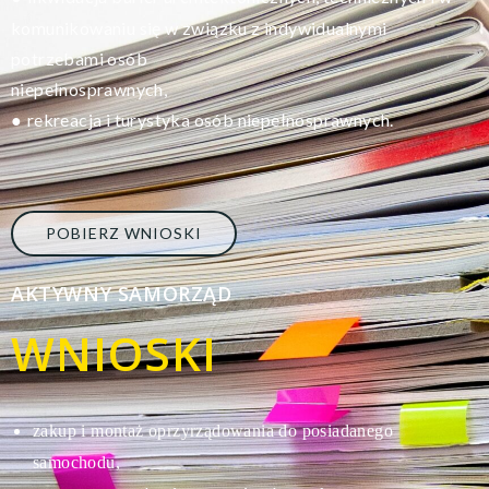
komunikowaniu się w związku z indywidualnymi
potrzebami osób
niepełnosprawnych,
rekreacja i turystyka osób niepełnosprawnych.
●
POBIERZ WNIOSKI
AKTYWNY SAMORZĄD
WNIOSKI
zakup i montaż oprzyrządowania do posiadanego
s
amochodu,