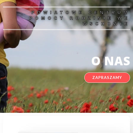
POWIATOWE CENTRUM
POMOCY RODZINIE WE
WSCHOWIE
O NAS
ZAPRASZAMY