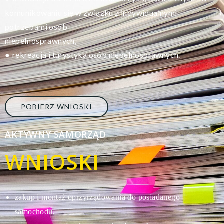
komunikowaniu się w związku z indywidualnymi
potrzebami osób
niepełnosprawnych,
rekreacja i turystyka osób niepełnosprawnych.
●
POBIERZ WNIOSKI
AKTYWNY SAMORZĄD
WNIOSKI
zakup i montaż oprzyrządowania do posiadanego
s
amochodu,