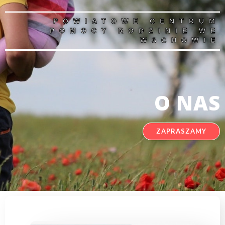
POWIATOWE CENTRUM
POMOCY RODZINIE WE
WSCHOWIE
O NAS
ZAPRASZAMY