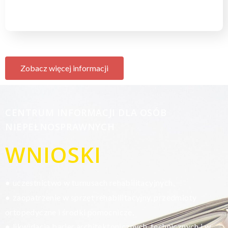
Zobacz więcej informacji
CENTRUM INFORMACJI DLA OSÓB
NIEPEŁNOSPRAWNYCH
WNIOSKI
uczestnictwo w turnusach rehabilitacyjnych,
●
zaopatrzenie w sprzęt rehabilitacyjny, przedmioty
●
ortopedyczne i środki pomocnicze,
likwidacja barier architektonicznych, technicznych i w
●