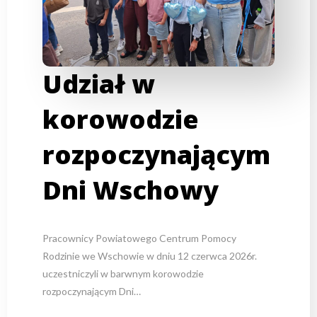
Udział w
korowodzie
rozpoczynającym
Dni Wschowy
Pracownicy Powiatowego Centrum Pomocy
Rodzinie we Wschowie w dniu 12 czerwca 2026r.
uczestniczyli w barwnym korowodzie
rozpoczynającym Dni…