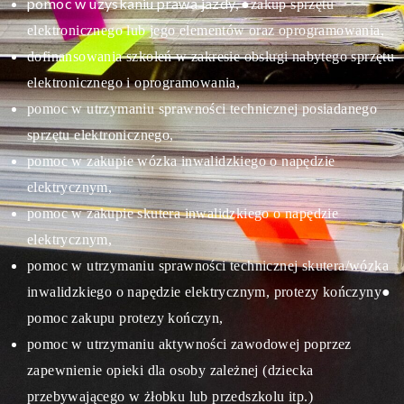
pomoc w uzyskaniu prawa jazdy,
●zakup sprzętu
elektronicznego lub jego elementów oraz oprogramowania,
dofinansowania szkoleń w zakresie obsługi nabytego sprzętu
elektronicznego i oprogramowania,
pomoc w utrzymaniu sprawności technicznej posiadanego
sprzętu elektronicznego,
pomoc w zakupie wózka inwalidzkiego o napędzie
elektrycznym,
pomoc w zakupie skutera inwalidzkiego o napędzie
elektrycznym,
pomoc w utrzymaniu sprawności technicznej skutera/wózka
inwalidzkiego o napędzie elektrycznym, protezy kończyny
●
pomoc zakupu protezy kończyn,
pomoc w utrzymaniu aktywności zawodowej poprzez
zapewnienie opieki dla osoby zależnej (dziecka
przebywającego w żłobku lub przedszkolu itp.)