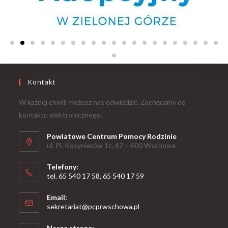
Kontakt
W każdej chwili możesz nas odwiedzić. Zachęcamy do
kontaktu elektronicznego.
Powiatowe Centrum Pomocy Rodzinie
ul. Pl. Kosynierów 1c, 67 – 400 Wschowa
Telefony:
tel. 65 540 17 58, 65 540 17 59
Email:
sekretariat@pcprwschowa.pl
Nasza strona: