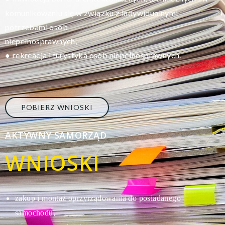
komunikowaniu się w związku z indywidualnymi
potrzebami osób
niepełnosprawnych,
rekreacja i turystyka osób niepełnosprawnych.
●
POBIERZ WNIOSKI
AKTYWNY SAMORZĄD
WNIOSKI
zakup i montaż oprzyrządowania do posiadanego
s
amochodu,