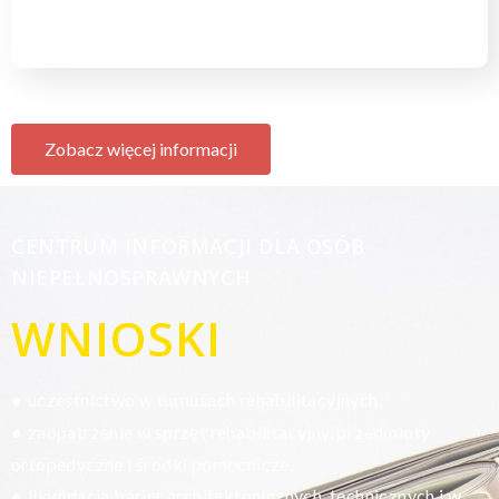
Zobacz więcej informacji
CENTRUM INFORMACJI DLA OSÓB
NIEPEŁNOSPRAWNYCH
WNIOSKI
uczestnictwo w turnusach rehabilitacyjnych,
●
zaopatrzenie w sprzęt rehabilitacyjny, przedmioty
●
ortopedyczne i środki pomocnicze,
likwidacja barier architektonicznych, technicznych i w
●