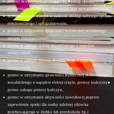
pomoc w uzyskaniu prawa jazdy,
●zakup sprzętu
elektronicznego lub jego elementów oraz oprogramowania,
dofinansowania szkoleń w zakresie obsługi nabytego sprzętu
elektronicznego i oprogramowania,
pomoc w utrzymaniu sprawności technicznej posiadanego
sprzętu elektronicznego,
pomoc w zakupie wózka inwalidzkiego o napędzie
elektrycznym,
pomoc w zakupie skutera inwalidzkiego o napędzie
elektrycznym,
pomoc w utrzymaniu sprawności technicznej skutera/wózka
inwalidzkiego o napędzie elektrycznym, protezy kończyny
●
pomoc zakupu protezy kończyn,
pomoc w utrzymaniu aktywności zawodowej poprzez
zapewnienie opieki dla osoby zależnej (dziecka
przebywającego w żłobku lub przedszkolu itp.)