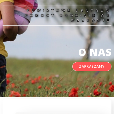
POWIATOWE CENTRUM
POMOCY RODZINIE WE
WSCHOWIE
O NAS
ZAPRASZAMY