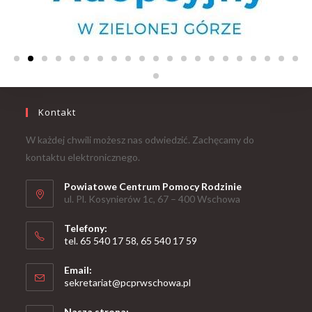
Kontakt
W każdej chwili możesz nas odwiedzić. Zachęcamy do
kontaktu elektronicznego.
Powiatowe Centrum Pomocy Rodzinie
ul. Pl. Kosynierów 1c, 67 – 400 Wschowa
Telefony:
tel. 65 540 17 58, 65 540 17 59
Email:
sekretariat@pcprwschowa.pl
Nasza strona: