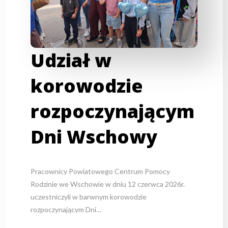
Udział w
korowodzie
rozpoczynającym
Dni Wschowy
Pracownicy Powiatowego Centrum Pomocy
Rodzinie we Wschowie w dniu 12 czerwca 2026r.
uczestniczyli w barwnym korowodzie
rozpoczynającym Dni…