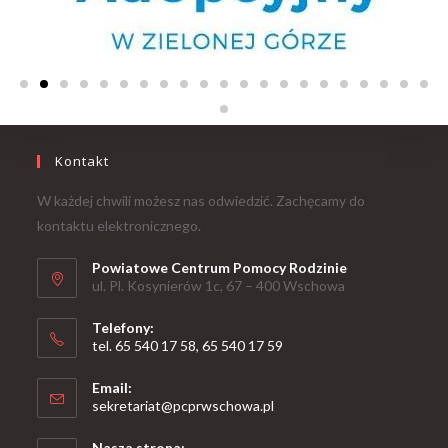
Kontakt
W każdej chwili możesz nas odwiedzić. Zachęcamy do
kontaktu elektronicznego.
Powiatowe Centrum Pomocy Rodzinie
ul. Pl. Kosynierów 1c, 67 – 400 Wschowa
Telefony:
tel. 65 540 17 58, 65 540 17 59
Email:
sekretariat@pcprwschowa.pl
Nasza strona: