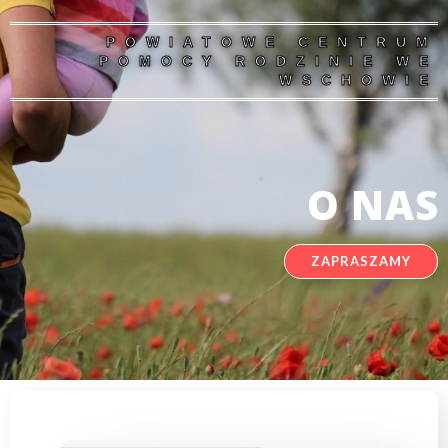
POWIATOWE CENTRUM
POMOCY RODZINIE WE
WSCHOWIE
O NAS
ZAPRASZAMY