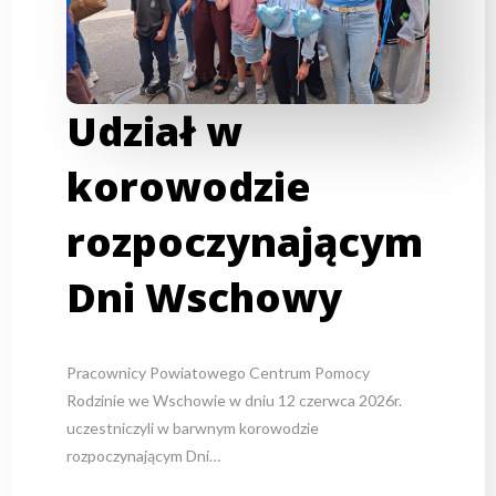
Udział w
korowodzie
rozpoczynającym
Dni Wschowy
Pracownicy Powiatowego Centrum Pomocy
Rodzinie we Wschowie w dniu 12 czerwca 2026r.
uczestniczyli w barwnym korowodzie
rozpoczynającym Dni…