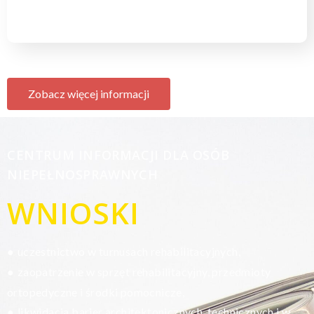
Zobacz więcej informacji
CENTRUM INFORMACJI DLA OSÓB
NIEPEŁNOSPRAWNYCH
WNIOSKI
uczestnictwo w turnusach rehabilitacyjnych,
●
zaopatrzenie w sprzęt rehabilitacyjny, przedmioty
●
ortopedyczne i środki pomocnicze,
likwidacja barier architektonicznych, technicznych i w
●