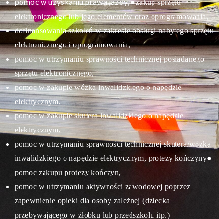
pomoc w uzyskaniu prawa jazdy,
●zakup sprzętu
elektronicznego lub jego elementów oraz oprogramowania,
dofinansowania szkoleń w zakresie obsługi nabytego sprzętu
elektronicznego i oprogramowania,
pomoc w utrzymaniu sprawności technicznej posiadanego
sprzętu elektronicznego,
pomoc w zakupie wózka inwalidzkiego o napędzie
elektrycznym,
pomoc w zakupie skutera inwalidzkiego o napędzie
elektrycznym,
pomoc w utrzymaniu sprawności technicznej skutera/wózka
inwalidzkiego o napędzie elektrycznym, protezy kończyny
●
pomoc zakupu protezy kończyn,
pomoc w utrzymaniu aktywności zawodowej poprzez
zapewnienie opieki dla osoby zależnej (dziecka
przebywającego w żłobku lub przedszkolu itp.)