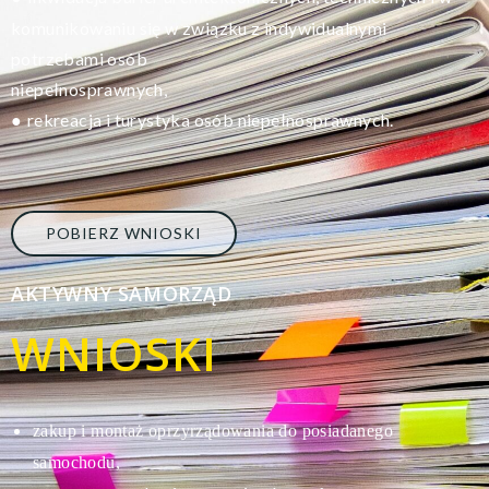
komunikowaniu się w związku z indywidualnymi
potrzebami osób
niepełnosprawnych,
rekreacja i turystyka osób niepełnosprawnych.
●
POBIERZ WNIOSKI
AKTYWNY SAMORZĄD
WNIOSKI
zakup i montaż oprzyrządowania do posiadanego
s
amochodu,