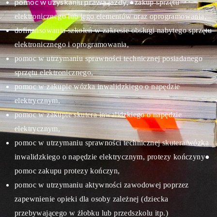
pomoc w uzyskaniu prawa jazdy,
●zakup sprzętu
elektronicznego lub jego elementów oraz oprogramowania,
dofinansowania szkoleń w zakresie obsługi nabytego sprzętu
elektronicznego i oprogramowania,
pomoc w utrzymaniu sprawności technicznej posiadanego
sprzętu elektronicznego,
pomoc w zakupie wózka inwalidzkiego o napędzie
elektrycznym,
pomoc w zakupie skutera inwalidzkiego o napędzie
elektrycznym,
pomoc w utrzymaniu sprawności technicznej skutera/wózka
inwalidzkiego o napędzie elektrycznym, protezy kończyny
●
pomoc zakupu protezy kończyn,
pomoc w utrzymaniu aktywności zawodowej poprzez
zapewnienie opieki dla osoby zależnej (dziecka
przebywającego w żłobku lub przedszkolu itp.)