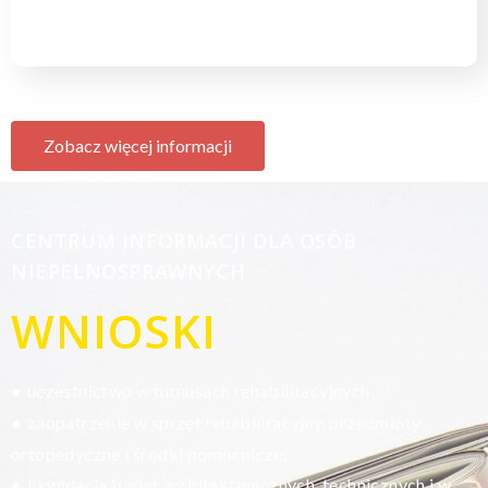
Zobacz więcej informacji
CENTRUM INFORMACJI DLA OSÓB
NIEPEŁNOSPRAWNYCH
WNIOSKI
uczestnictwo w turnusach rehabilitacyjnych,
●
zaopatrzenie w sprzęt rehabilitacyjny, przedmioty
●
ortopedyczne i środki pomocnicze,
likwidacja barier architektonicznych, technicznych i w
●