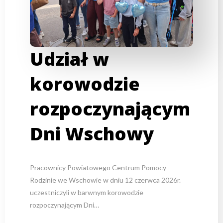
Udział w
korowodzie
rozpoczynającym
Dni Wschowy
Pracownicy Powiatowego Centrum Pomocy
Rodzinie we Wschowie w dniu 12 czerwca 2026r.
uczestniczyli w barwnym korowodzie
rozpoczynającym Dni…