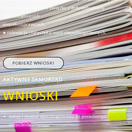
komunikowaniu się w związku z indywidualnymi
potrzebami osób
niepełnosprawnych,
rekreacja i turystyka osób niepełnosprawnych.
●
POBIERZ WNIOSKI
AKTYWNY SAMORZĄD
WNIOSKI
zakup i montaż oprzyrządowania do posiadanego
s
amochodu,