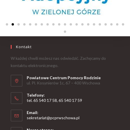
Kontakt
W każdej chwili możesz nas odwiedzić. Zachęcamy do
kontaktu elektronicznego.
Powiatowe Centrum Pomocy Rodzinie
ul. Pl. Kosynierów 1c, 67 – 400 Wschowa
Telefony:
tel. 65 540 17 58, 65 540 17 59
Email:
sekretariat@pcprwschowa.pl
Nasza strona: