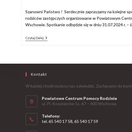
Szanowni Państwo ! Serdecznie zapraszamy na kolejne spo
rodziców zastępczych organizowane w Powiatowym Cent
Wschowie. Spotkanie odbędzie się w dniu 31.07.2024 r. – 
Czytaj Dalej
Kontakt
W każdej chwili możesz nas odwiedzić. Zachęcamy do kont
Powiatowe Centrum Pomocy Rodzinie
ul. Pl. Kosynierów 1c, 67 – 400 Wschowa
Telefony:
tel. 65 540 17 58, 65 540 17 59