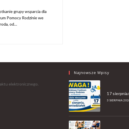
tkanie grupy wsparcia dla
rum Pomocy Rodzinie we
środa, od…
Najnowsze Wpisy
aktu elektronicznego.
17 sierpni
3 SIERPNIA 202