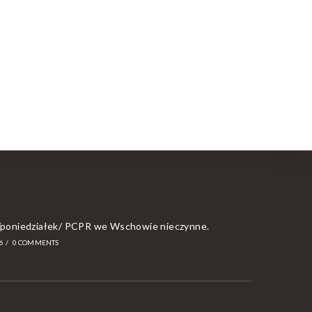
a/poniedziałek/ PCPR we Wschowie nieczynne.
6
/
0 COMMENTS