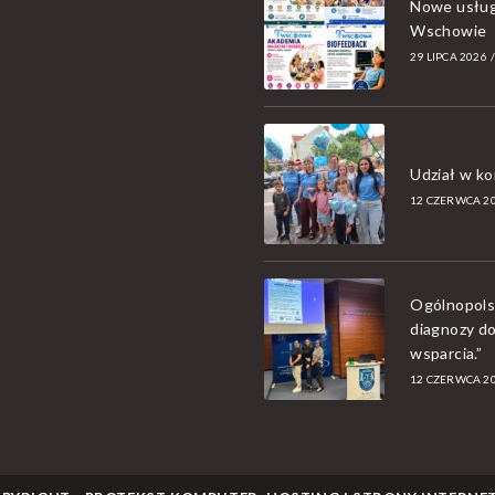
Nowe usług
Wschowie
29 LIPCA 2026
Udział w k
12 CZERWCA 2
Ogólnopols
diagnozy d
wsparcia.”
12 CZERWCA 2