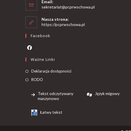
Email:
sekretariat@pcprwschowa.pl
Nasza strona:
https://pcprwschowa.pl
Facebook
Ważne Linki
Deklaracja dostępności
RODO
Tekst odczytywany
Język migowy
maszynowo
Łatwy tekst