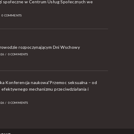
i społeczne w Centrum Usług Społecznych we
/
0 COMMENTS
orowodzie rozpoczynającym Dni Wschowy
026
/
0 COMMENTS
ka Konferencja naukowa”Przemoc seksualna – od
o efektywnego mechanizmu przeciwdziałania i
026
/
0 COMMENTS