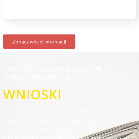
Zobacz więcej informacji
CENTRUM INFORMACJI DLA OSÓB
NIEPEŁNOSPRAWNYCH
WNIOSKI
uczestnictwo w turnusach rehabilitacyjnych,
●
zaopatrzenie w sprzęt rehabilitacyjny, przedmioty
●
ortopedyczne i środki pomocnicze,
likwidacja barier architektonicznych, technicznych i w
●