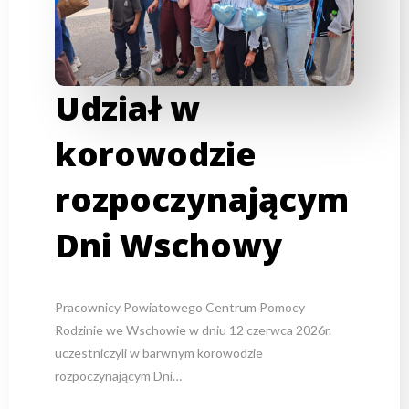
Udział w
korowodzie
rozpoczynającym
Dni Wschowy
Pracownicy Powiatowego Centrum Pomocy
Rodzinie we Wschowie w dniu 12 czerwca 2026r.
uczestniczyli w barwnym korowodzie
rozpoczynającym Dni…