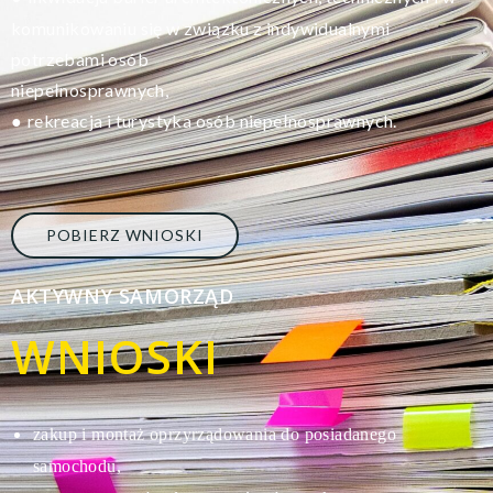
komunikowaniu się w związku z indywidualnymi
potrzebami osób
niepełnosprawnych,
rekreacja i turystyka osób niepełnosprawnych.
●
POBIERZ WNIOSKI
AKTYWNY SAMORZĄD
WNIOSKI
zakup i montaż oprzyrządowania do posiadanego
s
amochodu,