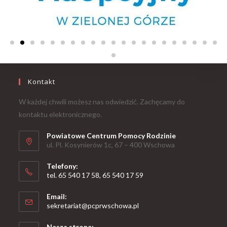
Kontakt
W każdej chwili możesz nas odwiedzić. Zachęcamy do
kontaktu elektronicznego.
Powiatowe Centrum Pomocy Rodzinie
ul. Pl. Kosynierów 1c, 67 – 400 Wschowa
Telefony:
tel. 65 540 17 58, 65 540 17 59
Email:
sekretariat@pcprwschowa.pl
Nasza strona: