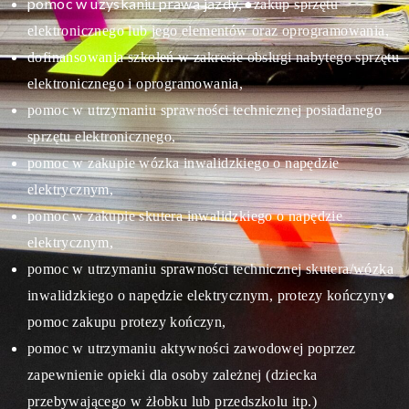
pomoc w uzyskaniu prawa jazdy,
●zakup sprzętu
elektronicznego lub jego elementów oraz oprogramowania,
dofinansowania szkoleń w zakresie obsługi nabytego sprzętu
elektronicznego i oprogramowania,
pomoc w utrzymaniu sprawności technicznej posiadanego
sprzętu elektronicznego,
pomoc w zakupie wózka inwalidzkiego o napędzie
elektrycznym,
pomoc w zakupie skutera inwalidzkiego o napędzie
elektrycznym,
pomoc w utrzymaniu sprawności technicznej skutera/wózka
inwalidzkiego o napędzie elektrycznym, protezy kończyny
●
pomoc zakupu protezy kończyn,
pomoc w utrzymaniu aktywności zawodowej poprzez
zapewnienie opieki dla osoby zależnej (dziecka
przebywającego w żłobku lub przedszkolu itp.)