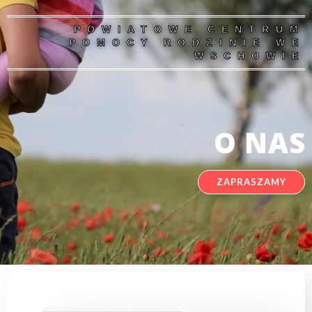
POWIATOWE CENTRUM
POMOCY RODZINIE WE
WSCHOWIE
O NAS
ZAPRASZAMY