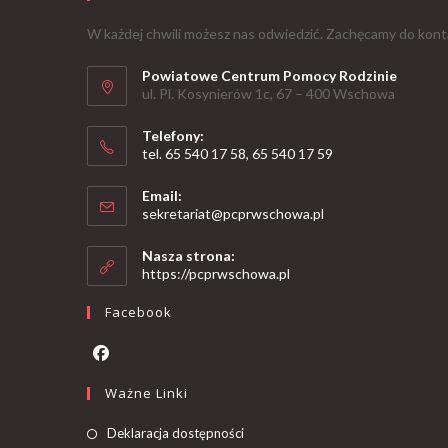
W każdej chwili możesz nas odwiedzić. Zachęcamy do kont
Powiatowe Centrum Pomocy Rodzinie
ul. Pl. Kosynierów 1c, 67 – 400 Wschowa
Telefony:
tel. 65 540 17 58, 65 540 17 59
Email:
sekretariat@pcprwschowa.pl
Nasza strona:
https://pcprwschowa.pl
Facebook
Ważne Linki
Deklaracja dostępności