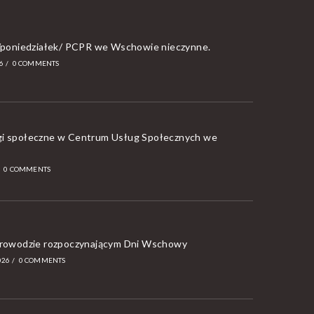
a/poniedziałek/ PCPR we Wschowie nieczynne.
6
/
0 COMMENTS
i społeczne w Centrum Usług Społecznych we
/
0 COMMENTS
orowodzie rozpoczynającym Dni Wschowy
026
/
0 COMMENTS