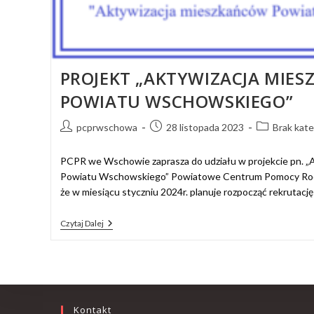
PROJEKT „AKTYWIZACJA MIE
POWIATU WSCHOWSKIEGO”
pcprwschowa
28 listopada 2023
Brak kate
PCPR we Wschowie zaprasza do udziału w projekcie pn. „
Powiatu Wschowskiego” Powiatowe Centrum Pomocy Rodz
że w miesiącu styczniu 2024r. planuje rozpocząć rekrutac
Czytaj Dalej
Kontakt