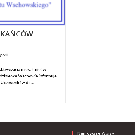
SZKAŃCÓW
gorii
Aktywizacja mieszkańców
inie we Wschowie informuje,
ję Uczestników do…
Najnowsze Wpisy