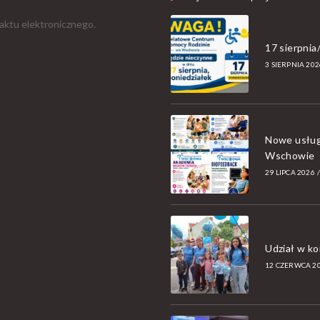
aktu elektronicznego.
17 sierpni
3 SIERPNIA 202
Nowe usług
Wschowie
29 LIPCA 2026
Udział w k
12 CZERWCA 2