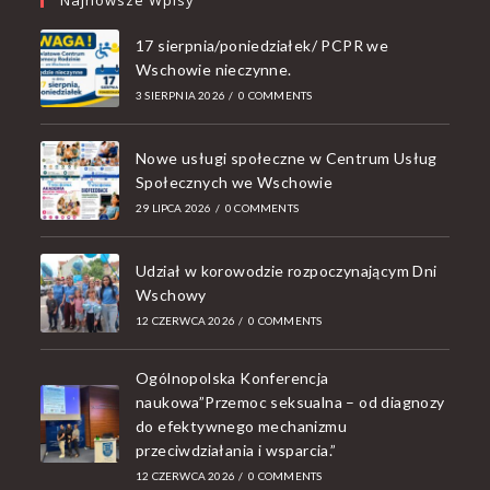
17 sierpnia/poniedziałek/ PCPR we
Wschowie nieczynne.
3 SIERPNIA 2026
/
0 COMMENTS
Nowe usługi społeczne w Centrum Usług
Społecznych we Wschowie
29 LIPCA 2026
/
0 COMMENTS
Udział w korowodzie rozpoczynającym Dni
Wschowy
12 CZERWCA 2026
/
0 COMMENTS
Ogólnopolska Konferencja
naukowa”Przemoc seksualna – od diagnozy
do efektywnego mechanizmu
przeciwdziałania i wsparcia.”
12 CZERWCA 2026
/
0 COMMENTS