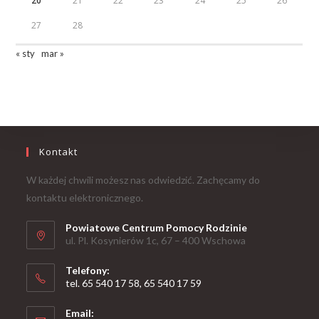
20
21
22
23
24
25
26
27
28
« sty
mar »
Kontakt
W każdej chwili możesz nas odwiedzić. Zachęcamy do
kontaktu elektronicznego.
Powiatowe Centrum Pomocy Rodzinie
ul. Pl. Kosynierów 1c, 67 – 400 Wschowa
Telefony:
tel. 65 540 17 58, 65 540 17 59
Email: