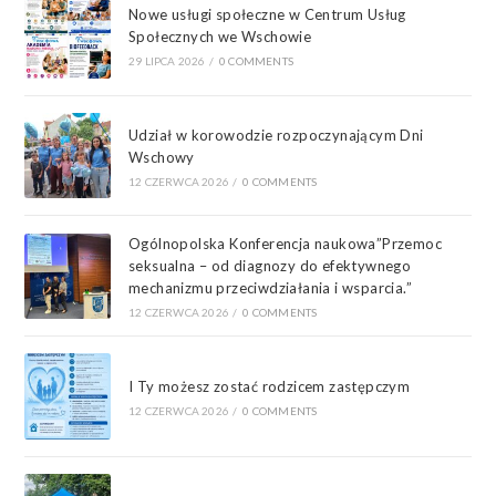
Nowe usługi społeczne w Centrum Usług
Społecznych we Wschowie
29 LIPCA 2026
/
0 COMMENTS
Udział w korowodzie rozpoczynającym Dni
Wschowy
12 CZERWCA 2026
/
0 COMMENTS
Ogólnopolska Konferencja naukowa”Przemoc
seksualna – od diagnozy do efektywnego
mechanizmu przeciwdziałania i wsparcia.”
12 CZERWCA 2026
/
0 COMMENTS
I Ty możesz zostać rodzicem zastępczym
12 CZERWCA 2026
/
0 COMMENTS