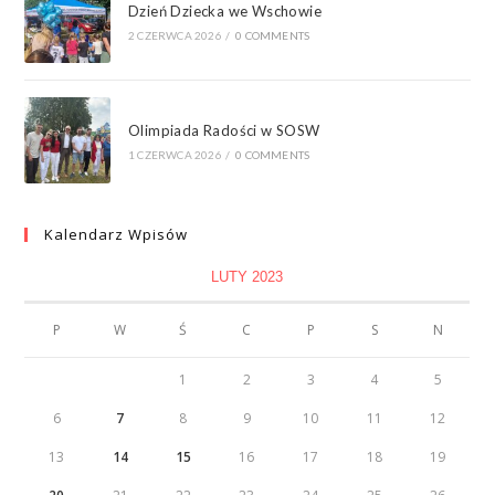
Dzień Dziecka we Wschowie
2 CZERWCA 2026
/
0 COMMENTS
Olimpiada Radości w SOSW
1 CZERWCA 2026
/
0 COMMENTS
Kalendarz Wpisów
LUTY 2023
P
W
Ś
C
P
S
N
1
2
3
4
5
6
7
8
9
10
11
12
13
14
15
16
17
18
19