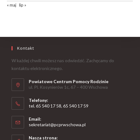
« maj
lip »
Kontakt
W każdej chwili możesz nas odwiedzić. Zachęcamy do
kontaktu elektronicznego.
Powiatowe Centrum Pomocy Rodzinie
ul. Pl. Kosynierów 1c, 67 – 400 Wschowa
Telefony:
tel. 65 540 17 58, 65 540 17 59
Email:
sekretariat@pcprwschowa.pl
Nasza strona: