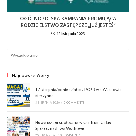
OGÓLNOPOLSKA KAMPANIA PROMUJĄCA
RODZICIELSTWO ZASTĘPCZE „JUŻ JESTEŚ”
15 listopada 2023
Najnowsze Wpisy
17 sierpnia/poniedziałek/ PCPR we Wschowie
nieczynne.
3 SIERPNIA 2026
/
0 COMMENTS
Nowe usługi społeczne w Centrum Usług
Społecznych we Wschowie
29 LIPCA 2026
/
0 COMMENTS