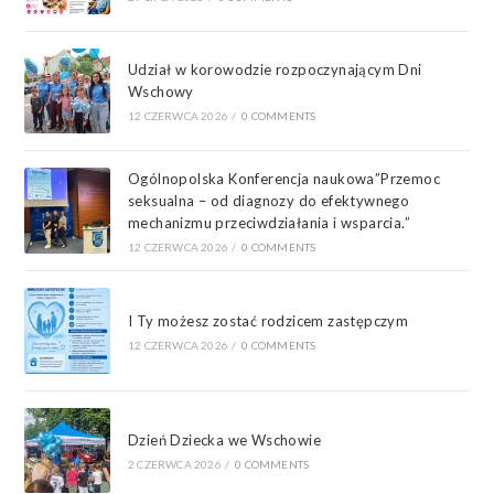
Udział w korowodzie rozpoczynającym Dni
Wschowy
12 CZERWCA 2026
/
0 COMMENTS
Ogólnopolska Konferencja naukowa”Przemoc
seksualna – od diagnozy do efektywnego
mechanizmu przeciwdziałania i wsparcia.”
12 CZERWCA 2026
/
0 COMMENTS
I Ty możesz zostać rodzicem zastępczym
12 CZERWCA 2026
/
0 COMMENTS
Dzień Dziecka we Wschowie
2 CZERWCA 2026
/
0 COMMENTS