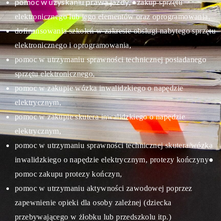
pomoc w uzyskaniu prawa jazdy,
●zakup sprzętu
elektronicznego lub jego elementów oraz oprogramowania,
dofinansowania szkoleń w zakresie obsługi nabytego sprzętu
elektronicznego i oprogramowania,
pomoc w utrzymaniu sprawności technicznej posiadanego
sprzętu elektronicznego,
pomoc w zakupie wózka inwalidzkiego o napędzie
elektrycznym,
pomoc w zakupie skutera inwalidzkiego o napędzie
elektrycznym,
pomoc w utrzymaniu sprawności technicznej skutera/wózka
inwalidzkiego o napędzie elektrycznym, protezy kończyny
●
pomoc zakupu protezy kończyn,
pomoc w utrzymaniu aktywności zawodowej poprzez
zapewnienie opieki dla osoby zależnej (dziecka
przebywającego w żłobku lub przedszkolu itp.)