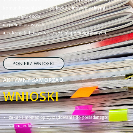
komunikowaniu się w związku z indywidualnymi
potrzebami osób
niepełnosprawnych,
rekreacja i turystyka osób niepełnosprawnych.
●
POBIERZ WNIOSKI
AKTYWNY SAMORZĄD
WNIOSKI
zakup i montaż oprzyrządowania do posiadanego
s
amochodu,