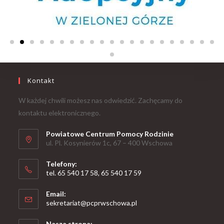
Kontakt
W każdej chwili możesz nas odwiedzić. Zachęcamy do
kontaktu elektronicznego.
Powiatowe Centrum Pomocy Rodzinie
ul. Pl. Kosynierów 1c, 67 – 400 Wschowa
Telefony:
tel. 65 540 17 58, 65 540 17 59
Email:
sekretariat@pcprwschowa.pl
Nasza strona: