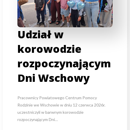
Udział w
korowodzie
rozpoczynającym
Dni Wschowy
Pracownicy Powiatowego Centrum Pomocy
Rodzinie we Wschowie w dniu 12 czerwca 2026r.
uczestniczyli w barwnym korowodzie
rozpoczynającym Dni…