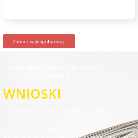
Zobacz więcej informacji
CENTRUM INFORMACJI DLA OSÓB
NIEPEŁNOSPRAWNYCH
WNIOSKI
uczestnictwo w turnusach rehabilitacyjnych,
●
zaopatrzenie w sprzęt rehabilitacyjny, przedmioty
●
ortopedyczne i środki pomocnicze,
likwidacja barier architektonicznych, technicznych i w
●