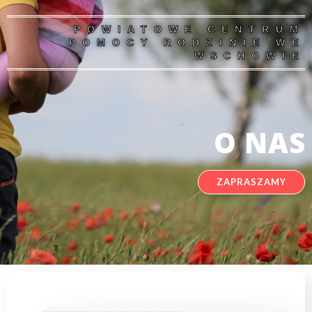
POWIATOWE CENTRUM
POMOCY RODZINIE WE
WSCHOWIE
O NAS
ZAPRASZAMY