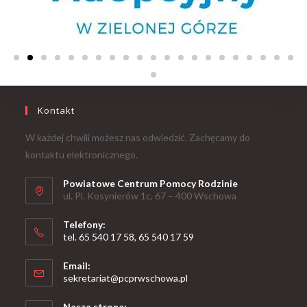
Kontakt
W każdej chwili możesz nas odwiedzić. Zachęcamy do
kontaktu elektronicznego.
Powiatowe Centrum Pomocy Rodzinie
ul. Pl. Kosynierów 1c, 67 – 400 Wschowa
Telefony:
tel. 65 540 17 58, 65 540 17 59
Email:
sekretariat@pcprwschowa.pl
Nasza strona: