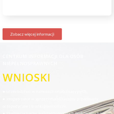
Zobacz więcej informacji
CENTRUM INFORMACJI DLA OSÓB
NIEPEŁNOSPRAWNYCH
WNIOSKI
uczestnictwo w turnusach rehabilitacyjnych,
●
zaopatrzenie w sprzęt rehabilitacyjny, przedmioty
●
ortopedyczne i środki pomocnicze,
likwidacja barier architektonicznych, technicznych i w
●