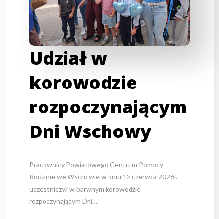
Udział w
korowodzie
rozpoczynającym
Dni Wschowy
Pracownicy Powiatowego Centrum Pomocy
Rodzinie we Wschowie w dniu 12 czerwca 2026r.
uczestniczyli w barwnym korowodzie
rozpoczynającym Dni…