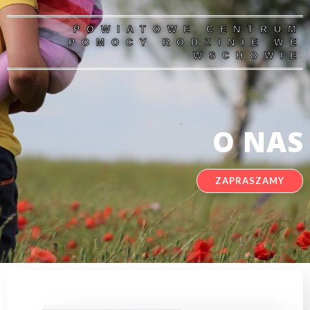
POWIATOWE CENTRUM
POMOCY RODZINIE WE
WSCHOWIE
O NAS
ZAPRASZAMY