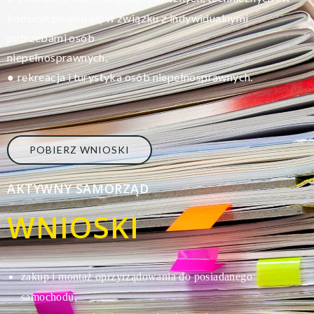
komunikowaniu się w związku z indywidualnymi
potrzebami osób
niepełnosprawnych,
rekreacja i turystyka osób niepełnosprawnych.
●
POBIERZ WNIOSKI
AKTYWNY SAMORZĄD
WNIOSKI
zakup i montaż oprzyrządowania do posiadanego
s
amochodu,