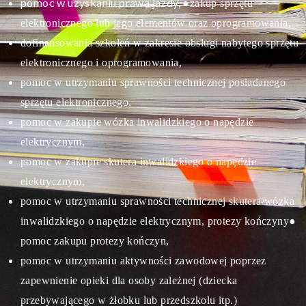
pomoc w uzyskaniu prawa jazdy,
●zakup sprzętu
elektronicznego lub jego elementów oraz oprogramowania,
dofinansowania szkoleń w zakresie obsługi nabytego sprzętu
elektronicznego i oprogramowania,
pomoc w utrzymaniu sprawności technicznej posiadanego
sprzętu elektronicznego,
pomoc w zakupie wózka inwalidzkiego o napędzie
elektrycznym,
pomoc w zakupie skutera inwalidzkiego o napędzie
elektrycznym,
pomoc w utrzymaniu sprawności technicznej skutera/wózka
inwalidzkiego o napędzie elektrycznym, protezy kończyny
●
pomoc zakupu protezy kończyn,
pomoc w utrzymaniu aktywności zawodowej poprzez
zapewnienie opieki dla osoby zależnej (dziecka
przebywającego w żłobku lub przedszkolu itp.)