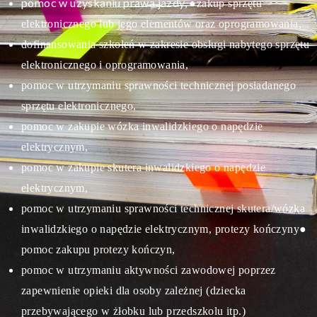
pomoc w uzyskaniu prawa jazdy,
●zakup sprzętu
elektronicznego lub jego elementów oraz oprogramowania,
dofinansowania szkoleń w zakresie obsługi nabytego sprzętu
elektronicznego i oprogramowania,
pomoc w utrzymaniu sprawności technicznej posiadanego
sprzętu elektronicznego,
pomoc w zakupie wózka inwalidzkiego o napędzie
elektrycznym,
pomoc w zakupie skutera inwalidzkiego o napędzie
elektrycznym,
pomoc w utrzymaniu sprawności technicznej skutera/wózka
inwalidzkiego o napędzie elektrycznym, protezy kończyny
●
pomoc zakupu protezy kończyn,
pomoc w utrzymaniu aktywności zawodowej poprzez
zapewnienie opieki dla osoby zależnej (dziecka
przebywającego w żłobku lub przedszkolu itp.)