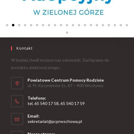
Kontakt
W każdej chwili możesz nas odwiedzić. Zachęcamy do
kontaktu elektronicznego.
Powiatowe Centrum Pomocy Rodzinie
ul. Pl. Kosynierów 1c, 67 – 400 Wschowa
Telefony:
tel. 65 540 17 58, 65 540 17 59
Email:
sekretariat@pcprwschowa.pl
Nasza strona: