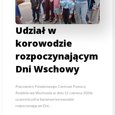
Udział w
korowodzie
rozpoczynającym
Dni Wschowy
Pracownicy Powiatowego Centrum Pomocy
Rodzinie we Wschowie w dniu 12 czerwca 2026r.
uczestniczyli w barwnym korowodzie
rozpoczynającym Dni…