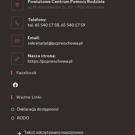
Powiatowe Centrum Pomocy Rodzinie
ul. Pl. Kosynierów 1c, 67 – 400 Wschowa
Telefony:
tel. 65 540 17 58, 65 540 17 59
Email:
sekretariat@pcprwschowa.pl
Nasza strona:
https://pcprwschowa.pl
Facebook
Ważne Linki
Deklaracja dostępności
RODO
Tekst odczytywany maszynowo