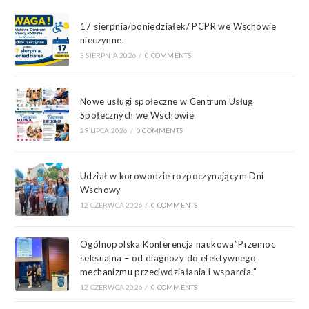
17 sierpnia/poniedziałek/ PCPR we Wschowie
nieczynne.
3 SIERPNIA 2026
/
0 COMMENTS
Nowe usługi społeczne w Centrum Usług
Społecznych we Wschowie
29 LIPCA 2026
/
0 COMMENTS
Udział w korowodzie rozpoczynającym Dni
Wschowy
12 CZERWCA 2026
/
0 COMMENTS
Ogólnopolska Konferencja naukowa”Przemoc
seksualna – od diagnozy do efektywnego
mechanizmu przeciwdziałania i wsparcia.”
12 CZERWCA 2026
/
0 COMMENTS