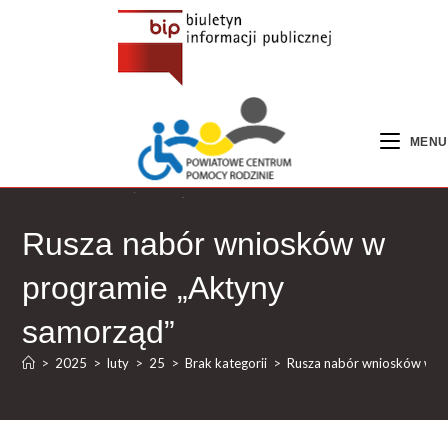
MENU
Rusza nabór wniosków w
programie „Aktyny
samorząd”
>
2025
>
luty
>
25
>
Brak kategorii
>
Rusza nabór wniosków w p