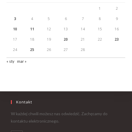
1
2
3
4
5
6
7
8
9
10
11
12
13
14
15
16
17
18
19
20
21
22
23
24
25
26
27
28
« sty
mar »
Kontakt
W każdej chwili możesz nas odwiedzić. Zachęcamy do
kontaktu elektronicznego.