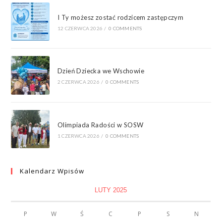
I Ty możesz zostać rodzicem zastępczym
12 CZERWCA 2026
/
0 COMMENTS
Dzień Dziecka we Wschowie
2 CZERWCA 2026
/
0 COMMENTS
Olimpiada Radości w SOSW
1 CZERWCA 2026
/
0 COMMENTS
Kalendarz Wpisów
LUTY 2025
P
W
Ś
C
P
S
N