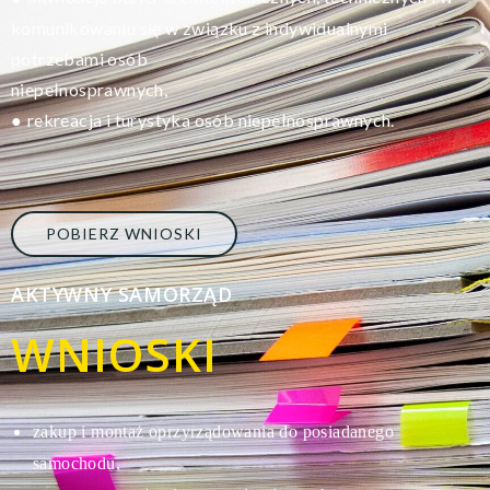
komunikowaniu się w związku z indywidualnymi
potrzebami osób
niepełnosprawnych,
rekreacja i turystyka osób niepełnosprawnych.
●
POBIERZ WNIOSKI
AKTYWNY SAMORZĄD
WNIOSKI
zakup i montaż oprzyrządowania do posiadanego
s
amochodu,