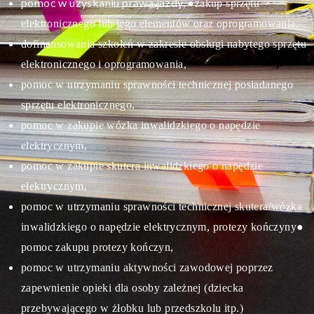
pomoc w uzyskaniu prawa jazdy,
●zakup sprzętu
elektronicznego lub jego elementów oraz oprogramowania,
dofinansowania szkoleń w zakresie obsługi nabytego sprzętu
elektronicznego i oprogramowania,
pomoc w utrzymaniu sprawności technicznej posiadanego
sprzętu elektronicznego,
pomoc w zakupie wózka inwalidzkiego o napędzie
elektrycznym,
pomoc w zakupie skutera inwalidzkiego o napędzie
elektrycznym,
pomoc w utrzymaniu sprawności technicznej skutera/wózka
inwalidzkiego o napędzie elektrycznym, protezy kończyny
●
pomoc zakupu protezy kończyn,
pomoc w utrzymaniu aktywności zawodowej poprzez
zapewnienie opieki dla osoby zależnej (dziecka
przebywającego w żłobku lub przedszkolu itp.)