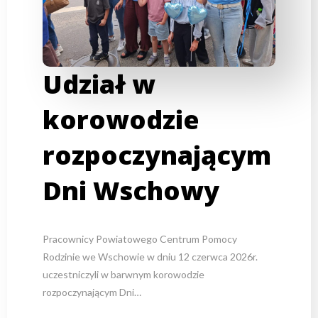
Udział w
korowodzie
rozpoczynającym
Dni Wschowy
Pracownicy Powiatowego Centrum Pomocy
Rodzinie we Wschowie w dniu 12 czerwca 2026r.
uczestniczyli w barwnym korowodzie
rozpoczynającym Dni…