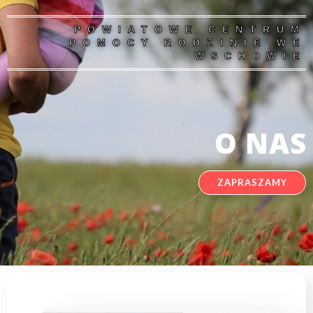
POWIATOWE CENTRUM
POMOCY RODZINIE WE
WSCHOWIE
O NAS
ZAPRASZAMY