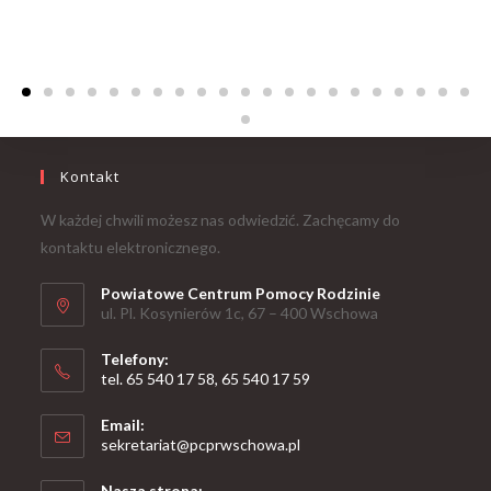
Kontakt
W każdej chwili możesz nas odwiedzić. Zachęcamy do
kontaktu elektronicznego.
Powiatowe Centrum Pomocy Rodzinie
ul. Pl. Kosynierów 1c, 67 – 400 Wschowa
Telefony:
tel. 65 540 17 58, 65 540 17 59
Email:
sekretariat@pcprwschowa.pl
Nasza strona: