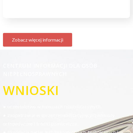
Zobacz więcej informacji
CENTRUM INFORMACJI DLA OSÓB
NIEPEŁNOSPRAWNYCH
WNIOSKI
uczestnictwo w turnusach rehabilitacyjnych,
●
zaopatrzenie w sprzęt rehabilitacyjny, przedmioty
●
ortopedyczne i środki pomocnicze,
likwidacja barier architektonicznych, technicznych i w
●