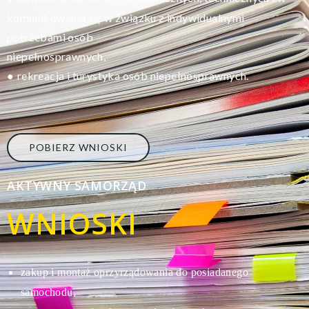
komunikowaniu się w związku z indywidualnymi
potrzebami osób
niepełnosprawnych,
rekreacja i turystyka osób niepełnosprawnych.
●
POBIERZ WNIOSKI
AKTYWNY SAMORZĄD
WNIOSKI
zakup i montaż oprzyrządowania do posiadanego
s
amochodu,