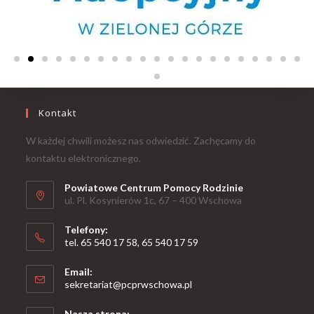
Kontakt
W każdej chwili możesz nas odwiedzić. Zachęcamy do
kontaktu elektronicznego.
Powiatowe Centrum Pomocy Rodzinie
ul. Pl. Kosynierów 1c, 67 – 400 Wschowa
Telefony:
tel. 65 540 17 58, 65 540 17 59
Email:
sekretariat@pcprwschowa.pl
Nasza strona: