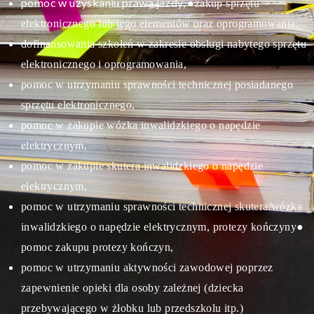
pomoc w uzyskaniu prawa jazdy,
●zakup sprzętu
elektronicznego lub jego elementów oraz oprogramowania,
dofinansowania szkoleń w zakresie obsługi nabytego sprzętu
elektronicznego i oprogramowania,
pomoc w utrzymaniu sprawności technicznej posiadanego
sprzętu elektronicznego,
pomoc w zakupie wózka inwalidzkiego o napędzie
elektrycznym,
pomoc w zakupie skutera inwalidzkiego o napędzie
elektrycznym,
pomoc w utrzymaniu sprawności technicznej skutera/wózka
inwalidzkiego o napędzie elektrycznym, protezy kończyny
●
pomoc zakupu protezy kończyn,
pomoc w utrzymaniu aktywności zawodowej poprzez
zapewnienie opieki dla osoby zależnej (dziecka
przebywającego w żłobku lub przedszkolu itp.)