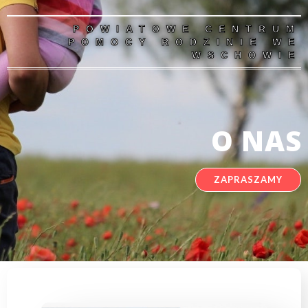
POWIATOWE CENTRUM
POMOCY RODZINIE WE
WSCHOWIE
O NAS
ZAPRASZAMY