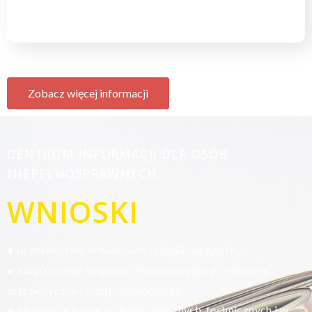
Zobacz więcej informacji
CENTRUM INFORMACJI DLA OSÓB
NIEPEŁNOSPRAWNYCH
WNIOSKI
uczestnictwo w turnusach rehabilitacyjnych,
●
zaopatrzenie w sprzęt rehabilitacyjny, przedmioty
●
ortopedyczne i środki pomocnicze,
likwidacja barier architektonicznych, technicznych i w
●