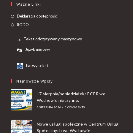
Ważne Linki
Deklaracja dostępności
RODO
Tekst odczytywany maszynowo
Język migowy
Łatwy tekst
Najnowsze Wpisy
17 sierpnia/poniedziałek/ PCPR we
Wschowie nieczynne.
3 SIERPNIA 2026
/
0 COMMENTS
Nowe usługi społeczne w Centrum Usług
Społecznych we Wschowie