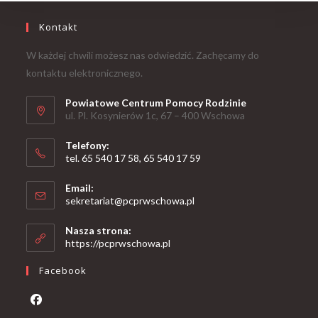
Kontakt
W każdej chwili możesz nas odwiedzić. Zachęcamy do
kontaktu elektronicznego.
Powiatowe Centrum Pomocy Rodzinie
ul. Pl. Kosynierów 1c, 67 – 400 Wschowa
Telefony:
tel. 65 540 17 58, 65 540 17 59
Email:
sekretariat@pcprwschowa.pl
Nasza strona:
https://pcprwschowa.pl
Facebook