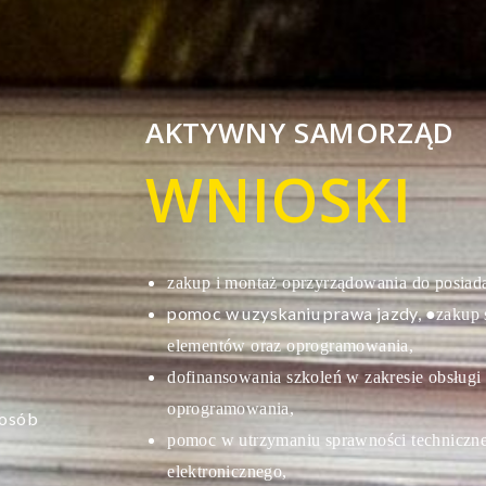
B
AKTYWNY SAMORZĄD
WNIOSKI
zakup i montaż oprzyrządowania do posiad
pomoc w uzyskaniu prawa jazdy,
●zakup s
elementów oraz oprogramowania,
dofinansowania szkoleń w zakresie obsługi 
oprogramowania,
 osób
pomoc w utrzymaniu sprawności techniczne
elektronicznego,