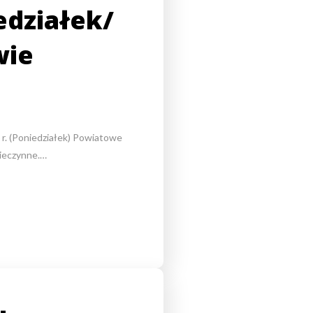
edziałek/
wie
 r. (Poniedziałek) Powiatowe
ieczynne.…