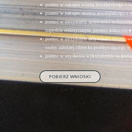
pomoc w zakupie wózka inwalidzkiego o na
pomoc w zakupie skutera inwalidzkiego o n
pomoc w utrzymaniu sprawności techniczne
napędzie elektrycznym, protezy kończyny
●
pomoc w utrzymaniu aktywności zawodowej
osoby zależnej (dziecka przebywającego w ż
pomoc w uzyskaniu wykształcenia na poz
POBIERZ WNIOSKI