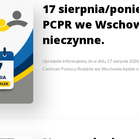
17 sierpnia/poni
PCPR we Wscho
nieczynne.
Uprzejmie informujemy, że w dniu 17 sierpnia 2026
Centrum Pomocy Rodzinie we Wschowie będzie n