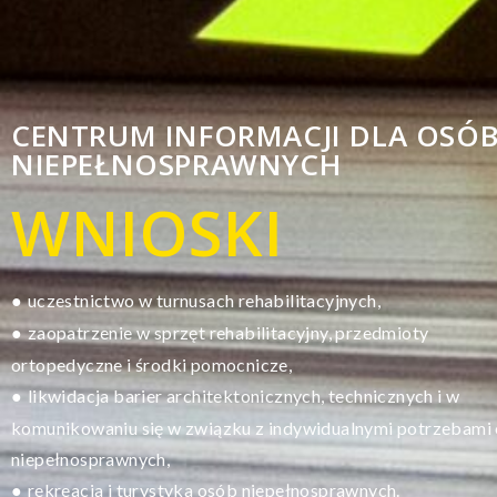
CENTRUM INFORMACJI DLA OSÓ
NIEPEŁNOSPRAWNYCH
WNIOSKI
uczestnictwo w turnusach rehabilitacyjnych,
●
zaopatrzenie w sprzęt rehabilitacyjny, przedmioty
●
ortopedyczne i środki pomocnicze,
likwidacja barier architektonicznych, technicznych i w
●
komunikowaniu się w związku z indywidualnymi potrzebami
niepełnosprawnych,
rekreacja i turystyka osób niepełnosprawnych.
●