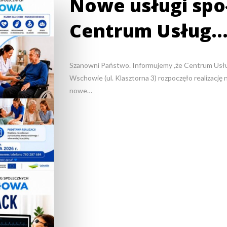
Nowe usługi spo
Centrum Usług
Szanowni Państwo. Informujemy ,że Centrum Usł
Wschowie (ul. Klasztorna 3) rozpoczęło realizacj
nowe…