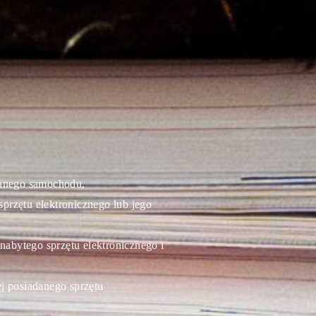
anego s
amochodu,
przętu elektronicznego lub jego
nabytego sprzętu elektronicznego i
j posiadanego sprzętu