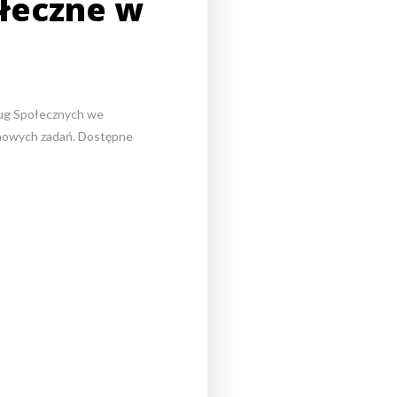
łeczne w
…
ug Społecznych we
ę nowych zadań. Dostępne