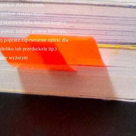
pędzie elektrycznym,
apędzie elektrycznym,
j skutera/wózka inwalidzkiego o
 pomoc zakupu protezy kończyn,
 poprzez zapewnienie opieki dla
łobku lub przedszkolu itp.)
iomie wyższym