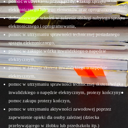
pomoc w uzyskaniu prawa jazdy,
●zakup sprzętu
elektronicznego lub jego elementów oraz oprogramowania,
dofinansowania szkoleń w zakresie obsługi nabytego sprzętu
elektronicznego i oprogramowania,
pomoc w utrzymaniu sprawności technicznej posiadanego
sprzętu elektronicznego,
pomoc w zakupie wózka inwalidzkiego o napędzie
elektrycznym,
pomoc w zakupie skutera inwalidzkiego o napędzie
elektrycznym,
pomoc w utrzymaniu sprawności technicznej skutera/wózka
inwalidzkiego o napędzie elektrycznym, protezy kończyny
●
pomoc zakupu protezy kończyn,
pomoc w utrzymaniu aktywności zawodowej poprzez
zapewnienie opieki dla osoby zależnej (dziecka
przebywającego w żłobku lub przedszkolu itp.)