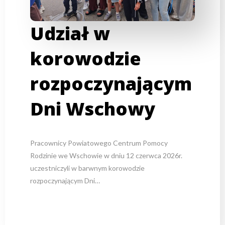
Udział w
korowodzie
rozpoczynającym
Dni Wschowy
Pracownicy Powiatowego Centrum Pomocy
Rodzinie we Wschowie w dniu 12 czerwca 2026r.
uczestniczyli w barwnym korowodzie
rozpoczynającym Dni…