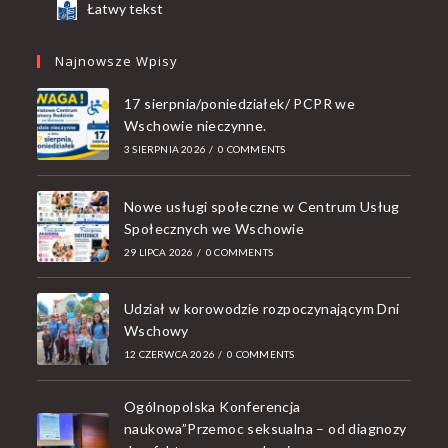
Łatwy tekst
Najnowsze Wpisy
17 sierpnia/poniedziałek/ PCPR we
Wschowie nieczynne.
3 SIERPNIA 2026
/
0 COMMENTS
Nowe usługi społeczne w Centrum Usług
Społecznych we Wschowie
29 LIPCA 2026
/
0 COMMENTS
Udział w korowodzie rozpoczynającym Dni
Wschowy
12 CZERWCA 2026
/
0 COMMENTS
Ogólnopolska Konferencja
naukowa”Przemoc seksualna – od diagnozy