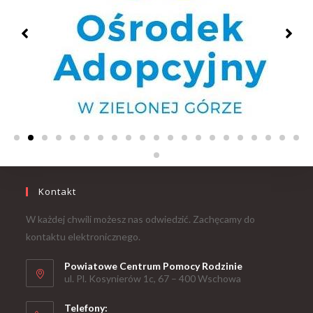
Kontakt
W każdej chwili możesz nas odwiedzić. Zachęcamy do
kontaktu elektronicznego.
Powiatowe Centrum Pomocy Rodzinie
ul. Pl. Kosynierów 1c, 67 – 400 Wschowa
Telefony: