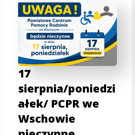
17
sierpnia/poniedzi
ałek/ PCPR we
Wschowie
nieczynne.