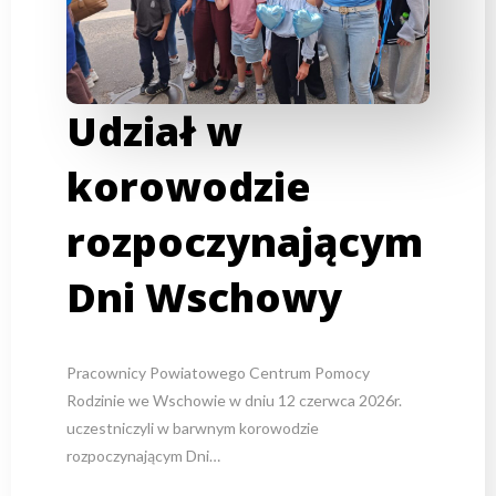
Udział w
korowodzie
rozpoczynającym
Dni Wschowy
Pracownicy Powiatowego Centrum Pomocy
Rodzinie we Wschowie w dniu 12 czerwca 2026r.
uczestniczyli w barwnym korowodzie
rozpoczynającym Dni…