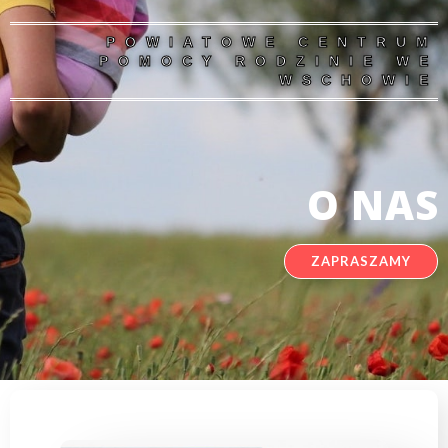
POWIATOWE CENTRUM
POMOCY RODZINIE WE
WSCHOWIE
O NAS
ZAPRASZAMY