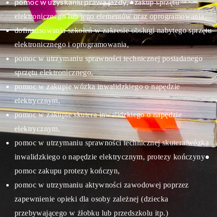
pomoc w uzyskaniu prawa jazdy,
●zakup sprzętu
elektronicznego lub jego elementów oraz oprogramowania,
dofinansowania szkoleń w zakresie obsługi nabytego sprzętu
elektronicznego i oprogramowania,
pomoc w utrzymaniu sprawności technicznej posiadanego
sprzętu elektronicznego,
pomoc w zakupie wózka inwalidzkiego o napędzie
elektrycznym,
pomoc w zakupie skutera inwalidzkiego o napędzie
elektrycznym,
pomoc w utrzymaniu sprawności technicznej skutera/wózka
inwalidzkiego o napędzie elektrycznym, protezy kończyny
●
pomoc zakupu protezy kończyn,
pomoc w utrzymaniu aktywności zawodowej poprzez
zapewnienie opieki dla osoby zależnej (dziecka
przebywającego w żłobku lub przedszkolu itp.)