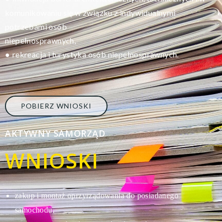
komunikowaniu się w związku z indywidualnymi
potrzebami osób
niepełnosprawnych,
rekreacja i turystyka osób niepełnosprawnych.
●
POBIERZ WNIOSKI
AKTYWNY SAMORZĄD
WNIOSKI
zakup i montaż oprzyrządowania do posiadanego
s
amochodu,