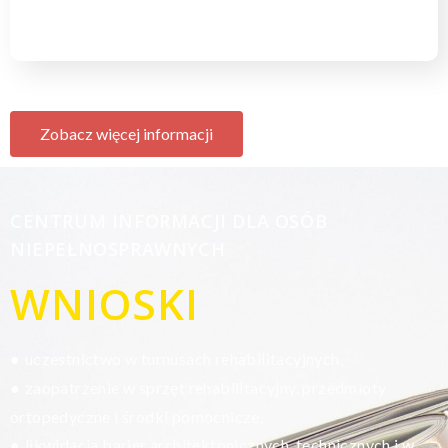
Zobacz więcej informacji
CENTRUM INFORMACJI DLA OSÓB
NIEPEŁNOSPRAWNYCH
WNIOSKI
uczestnictwo w turnusach rehabilitacyjnych,
●
zaopatrzenie w sprzęt rehabilitacyjny, przedmioty
●
ortopedyczne i środki pomocnicze,
likwidacja barier architektonicznych, technicznych i w
●