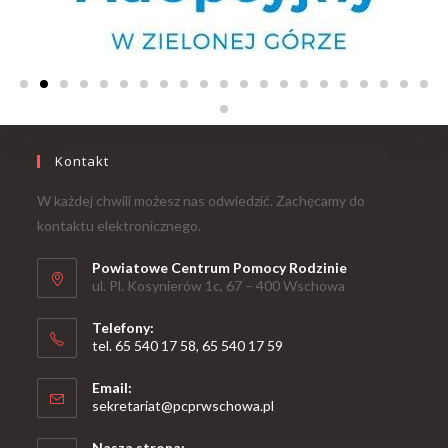
Kontakt
W każdej chwili możesz nas odwiedzić. Zachęcamy do
kontaktu elektronicznego.
Powiatowe Centrum Pomocy Rodzinie
ul. Pl. Kosynierów 1c, 67 – 400 Wschowa
Telefony:
tel. 65 540 17 58, 65 540 17 59
Email:
sekretariat@pcprwschowa.pl
Nasza strona: