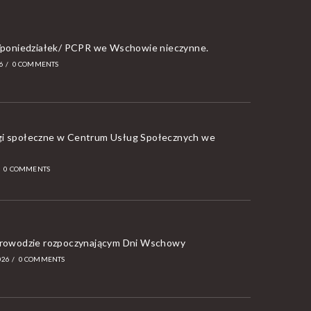
a/poniedziałek/ PCPR we Wschowie nieczynne.
6
/
0 COMMENTS
i społeczne w Centrum Usług Społecznych we
/
0 COMMENTS
orowodzie rozpoczynającym Dni Wschowy
026
/
0 COMMENTS