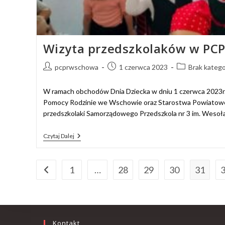
Wizyta przedszkolaków w PCPR
pcprwschowa
1 czerwca 2023
Brak katego
W ramach obchodów Dnia Dziecka w dniu 1 czerwca 2023r
Pomocy Rodzinie we Wschowie oraz Starostwa Powiatow
przedszkolaki Samorządowego Przedszkola nr 3 im. Wesoł
Czytaj Dalej
1
…
28
29
30
31
Kontakt