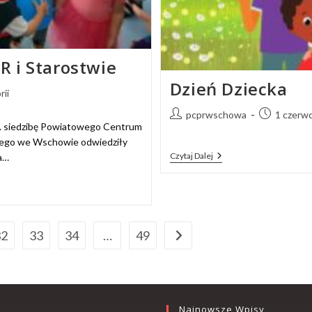
 i Starostwie
Dzień Dziecka
rii
pcprwschowa
1 czerw
. siedzibę Powiatowego Centrum
ego we Wschowie odwiedziły
Czytaj Dalej
a…
32
33
34
…
49
Najnowsze Wpisy