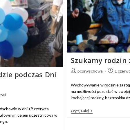
Szukamy rodzin 
pcprwschowa
1 czerw
dzie podczas Dni
Wychowywanie w rodzinie zastępc
ma możliwości pozostać w swojej 
orii
kochającej rodziny, beztroskim d
schowie w dniu 9 czerwca
Czytaj Dalej
. Głównym celem uczestnictwa w
zego.