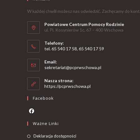
W każdej chwili możesz nas odwiedzić. Zachęcamy do kont
Powiatowe Centrum Pomocy Rodzinie
ul. Pl. Kosynierów 1c, 67 – 400 Wschowa
Telefony:
tel. 65 540 17 58, 65 540 17 59
Email:
sekretariat@pcprwschowa.pl
Nasza strona:
https://pcprwschowa.pl
Facebook
Ważne Linki
Deklaracja dostępności